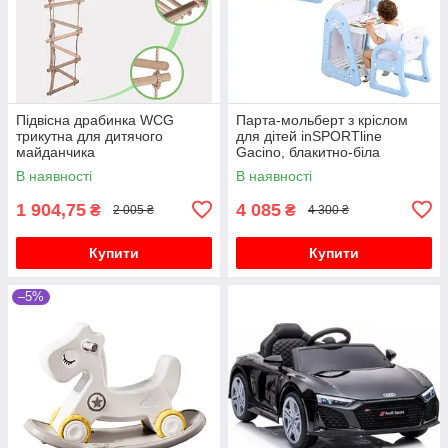
Підвісна драбинка WCG
Парта-мольберт з кріслом
трикутна для дитячого
для дітей inSPORTline
майданчика
Gacino, блакитно-біла
В наявності
В наявності
1 904,75
4 085
₴
₴
2 005 ₴
4 300 ₴
Купити
Купити
–5%