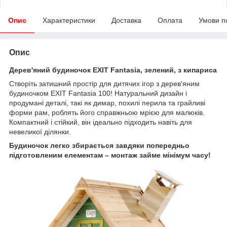
Опис
Характеристики
Доставка
Оплата
Умови п
Опис
Дерев'яний будиночок EXIT Fantasia, зелений, з кипариса
Створіть затишний простір для дитячих ігор з дерев'яним
будиночком EXIT Fantasia 100! Натуральний дизайн і
продумані деталі, такі як димар, похилі перила та грайливі
форми рам, роблять його справжньою мрією для малюків.
Компактний і стійкий, він ідеально підходить навіть для
невеликої ділянки.
Будиночок легко збирається завдяки попередньо
підготовленим елементам – монтаж займе мінімум часу!