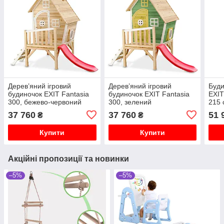
Дерев’яний ігровий
Дерев’яний ігровий
Буди
будиночок EXIT Fantasia
будиночок EXIT Fantasia
EXIT
300, бежево-червоний
300, зелений
215 
37 760
37 760
51 
₴
₴
Купити
Купити
Акційні пропозиції та новинки
–5%
–5%