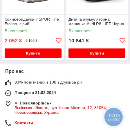
Коник-гойдалка inSPORTline
Дитяча акумуляторна
Etalino, сірий
машинка Audi R8 LIFT Чорна
В наявності
В наявності
2 052
10 841
₴
₴
2 160 ₴
Купити
Купити
Про нас
93% позитивних з 108 відгуків за рік
Працює з 21.02.2024
м. Новояворівськ
Львівська область, вул. Івана Мазепи, 12, 81054,
Новояворівськ, Україна
КНОПКА
ЗВ'ЯЗКУ
Контакти