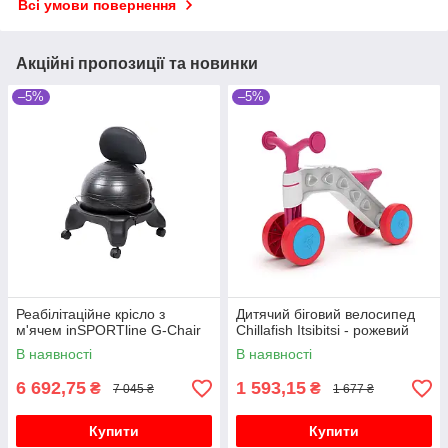
Всі умови повернення
Акційні пропозиції та новинки
–5%
–5%
Реабілітаційне крісло з
Дитячий біговий велосипед
м'ячем inSPORTline G-Chair
Chillafish Itsibitsi - рожевий
В наявності
В наявності
6 692,75
1 593,15
₴
₴
7 045 ₴
1 677 ₴
Купити
Купити