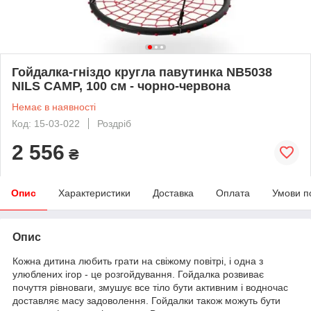
Гойдалка-гніздо кругла павутинка NB5038
NILS CAMP, 100 см - чорно-червона
Немає в наявності
Код: 15-03-022
Роздріб
2 556
₴
Опис
Характеристики
Доставка
Оплата
Умови п
Опис
Кожна дитина любить грати на свіжому повітрі, і одна з
улюблених ігор - це розгойдування. Гойдалка розвиває
почуття рівноваги, змушує все тіло бути активним і водночас
доставляє масу задоволення. Гойдалки також можуть бути