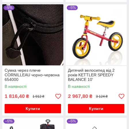
–5%
–5%
Сумка через плече
Дитячий велосипед від 2
CORNILLEAU чорно-червона
років KETTLER SPEEDY
654000
BALANCE 10'
В наявності
В наявності
1 816,40
2 967,80
₴
₴
1 912 ₴
3 124 ₴
Купити
Купити
–5%
–5%