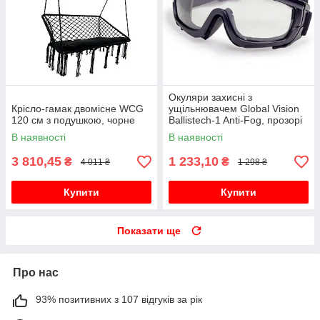
Окуляри захисні з
Крісло-гамак двомісне WCG
ущільнювачем Global Vision
120 см з подушкою, чорне
Ballistech-1 Anti-Fog, прозорі
В наявності
В наявності
3 810,45
1 233,10
₴
₴
4 011 ₴
1 298 ₴
Купити
Купити
Показати ще
Про нас
93% позитивних з 107 відгуків за рік