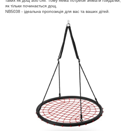
таких як дощ або сніг. Тому нема потреби знімати гойдалки,
як тільки починається дощ.
NB5038 - ідеальна пропозиція для вас та ваших дітей.