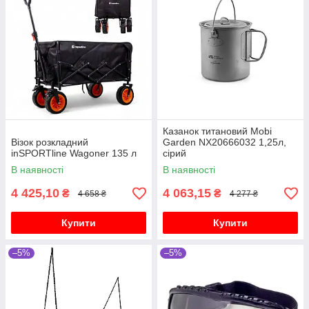
Казанок титановий Mobi
Візок розкладний
Garden NX20666032 1,25л,
inSPORTline Wagoner 135 л
сірий
В наявності
В наявності
4 425,10
4 063,15
₴
₴
4 658 ₴
4 277 ₴
Купити
Купити
–5%
–5%