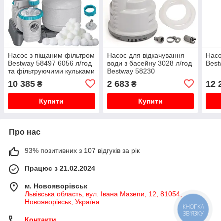
Насос з піщаним фільтром
Насос для відкачування
Насо
Bestway 58497 6056 л/год
води з басейну 3028 л/год
Best
та фільтруючими кульками
Bestway 58230
10 385
2 683
12 
₴
₴
Купити
Купити
Про нас
93% позитивних з 107 відгуків за рік
Працює з 21.02.2024
м. Новояворівськ
Львівська область, вул. Івана Мазепи, 12, 81054,
Новояворівськ, Україна
КНОПКА
ЗВ'ЯЗКУ
Контакти