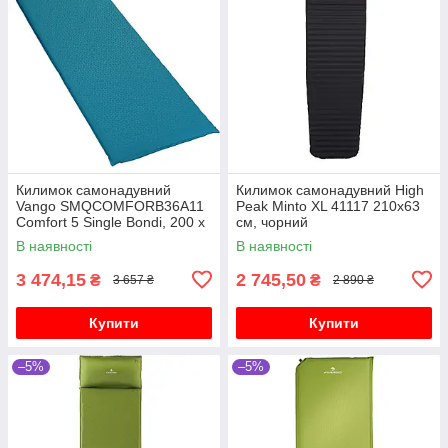
Килимок самонадувний
Килимок самонадувний High
Vango SMQCOMFORB36A11
Peak Minto XL 41117 210х63
Comfort 5 Single Bondi, 200 x
см, чорний
60 x 5 см - синій
В наявності
В наявності
3 474,15
2 745,50
₴
₴
3 657 ₴
2 890 ₴
Купити
Купити
–5%
–5%