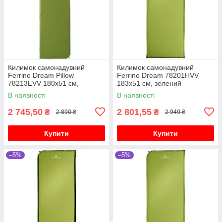
Килимок самонадувний
Килимок самонадувний
Ferrino Dream Pillow
Ferrino Dream 78201HVV
78213EVV 180х51 см,
183х51 см, зелений
зелений
В наявності
В наявності
2 745,50
2 801,55
₴
₴
2 890 ₴
2 949 ₴
Купити
Купити
–5%
–5%