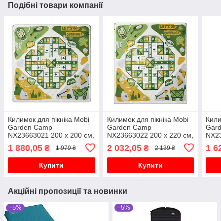
Подібні товари компанії
Килимок для пікніка Mobi
Килимок для пікніка Mobi
Кили
Garden Camp
Garden Camp
Gard
NX23663021 200 х 200 см,
NX23663022 200 х 220 см,
NX23
зелений
зелений
зел
1 880,05
2 032,05
1 6
₴
₴
1 979 ₴
2 139 ₴
Купити
Купити
Акційні пропозиції та новинки
–5%
–5%