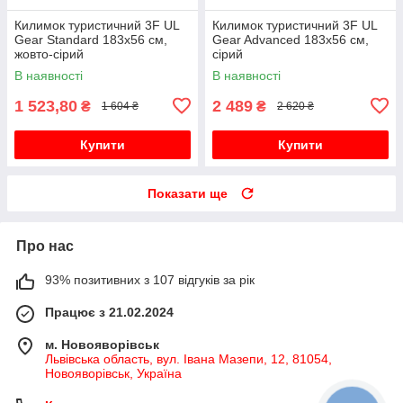
Килимок туристичний 3F UL
Килимок туристичний 3F UL
Gear Standard 183х56 см,
Gear Advanced 183х56 см,
жовто-сірий
сірий
В наявності
В наявності
1 523,80
2 489
₴
₴
1 604 ₴
2 620 ₴
Купити
Купити
Показати ще
Про нас
93% позитивних з 107 відгуків за рік
Працює з 21.02.2024
м. Новояворівськ
Львівська область, вул. Івана Мазепи, 12, 81054,
Новояворівськ, Україна