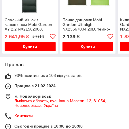
Спальний мішок з
Пончо дощовик Mobi
Кили
капюшоном Mobi Garden
Garden Ultralight
Gar
XY 2.2 NX21562008,
NX23667004 20D, темно-
NX23
зелений
зелений
зел
2 641,95
2 139
1 8
₴
₴
2 781 ₴
Купити
Купити
Про нас
93% позитивних з 108 відгуків за рік
Працює з 21.02.2024
м. Новояворівськ
Львівська область, вул. Івана Мазепи, 12, 81054,
Новояворівськ, Україна
Контакти
Сьогодні працює з 10:00 до 18:00