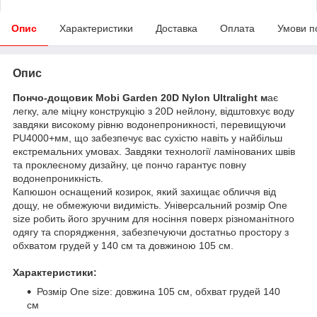
Опис
Характеристики
Доставка
Оплата
Умови п
Опис
Пончо-дощовик Mobi Garden 20D Nylon Ultralight м
ає
легку, але міцну конструкцію з 20D нейлону, відштовхує воду
завдяки високому рівню водонепроникності, перевищуючи
PU4000+мм, що забезпечує вас сухістю навіть у найбільш
екстремальних умовах. Завдяки технології ламінованих швів
та проклеєному дизайну, це пончо гарантує повну
водонепроникність.
Капюшон оснащений козирок, який захищає обличчя від
дощу, не обмежуючи видимість. Універсальний розмір One
size робить його зручним для носіння поверх різноманітного
одягу та спорядження, забезпечуючи достатньо простору з
обхватом грудей у 140 см та довжиною 105 см.
Характеристики:
Розмір One size: довжина 105 см, обхват грудей 140
см