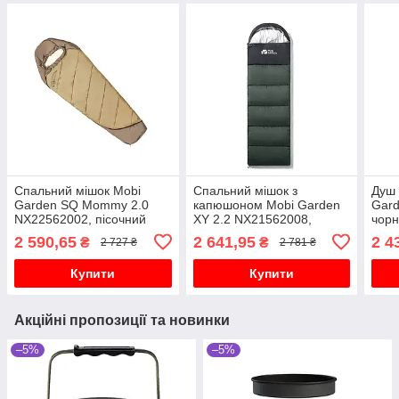
Спальний мішок Mobi
Спальний мішок з
Душ 
Garden SQ Mommy 2.0
капюшоном Mobi Garden
Gard
NX22562002, пісочний
XY 2.2 NX21562008,
чор
зелений
2 590,65
2 641,95
2 4
₴
₴
2 727 ₴
2 781 ₴
Купити
Купити
Акційні пропозиції та новинки
–5%
–5%