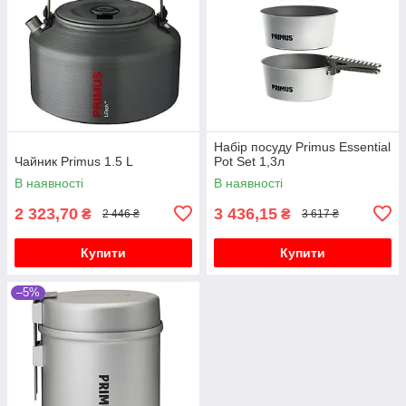
Набір посуду Primus Essential
Чайник Primus 1.5 L
Pot Set 1,3л
В наявності
В наявності
2 323,70
3 436,15
₴
₴
2 446 ₴
3 617 ₴
Купити
Купити
–5%