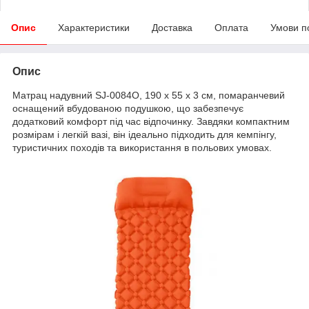
Опис
Характеристики
Доставка
Оплата
Умови п
Опис
Матрац надувний SJ-0084O, 190 х 55 х 3 см, помаранчевий
оснащений вбудованою подушкою, що забезпечує
додатковий комфорт під час відпочинку. Завдяки компактним
розмірам і легкій вазі, він ідеально підходить для кемпінгу,
туристичних походів та використання в польових умовах.