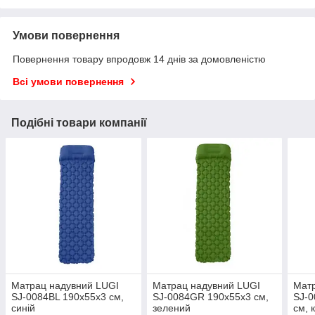
Умови повернення
Повернення товару впродовж 14 днів за домовленістю
Всі умови повернення
Подібні товари компанії
Матрац надувний LUGI
Матрац надувний LUGI
Матр
SJ-0084BL 190х55х3 см,
SJ-0084GR 190х55х3 см,
SJ-0
синій
зелений
см,