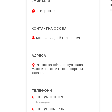
М
н
п
E-insportline
Коновал Андрій Григорович
Львівська область, вул. Івана
Мазепи, 12, 81054, Новояворівськ,
Україна
+380 (97) 870-58-95
Менеджер
+380 (93) 332-67-02