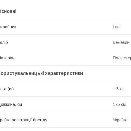
Основні
иробник
Lugi
олір
Бежевий
атеріал
Поліесте
Користувальницькі характеристики
ага (кг)
1,5 кг
овжина, см
175 см
раїна реєстрації бренду
Україна