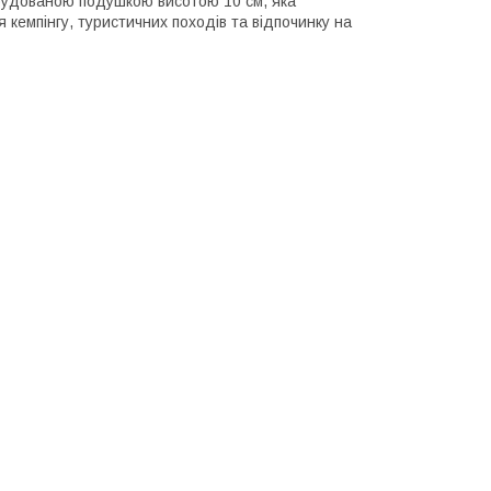
вбудованою подушкою висотою 10 см, яка
 кемпінгу, туристичних походів та відпочинку на