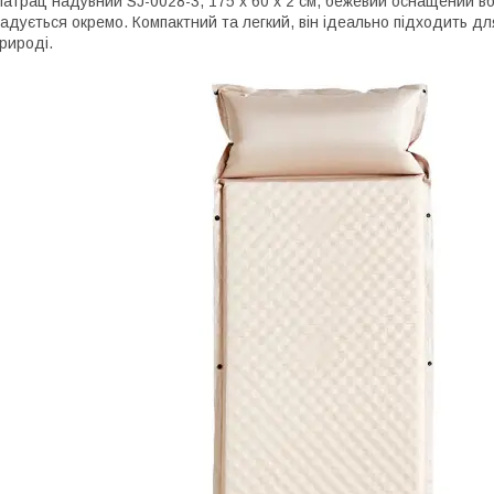
атрац надувний SJ-0028-3, 175 х 60 х 2 см, бежевий оснащений 
адується окремо. Компактний та легкий, він ідеально підходить для
рироді.