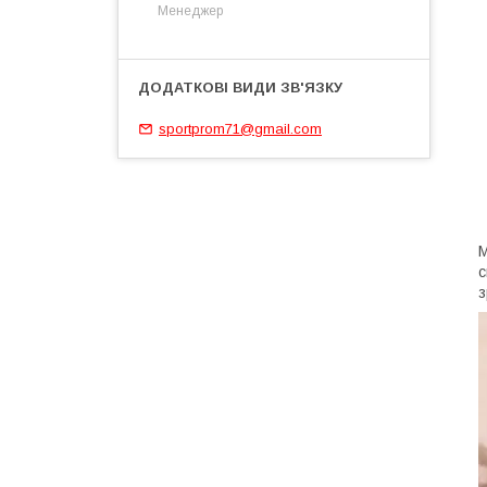
Менеджер
sportprom71@gmail.com
М
с
з