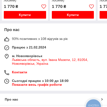
лосини)
лосини)
лоси
1 770
1 770
1 7
₴
₴
Купити
Купити
Про нас
93% позитивних з 108 відгуків за рік
Працює з 21.02.2024
м. Новояворівськ
Львівська область, вул. Івана Мазепи, 12, 81054,
Новояворівськ, Україна
Контакти
Сьогодні працює з 10:00 до 18:00
Показати весь графік роботи
Про нас
КНОПКА