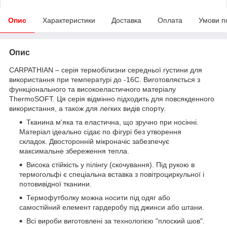
Опис
Характеристики
Доставка
Оплата
Умови п
Опис
CARPATHIAN – серія термобілизни середньої густини для
використання при температурі до -16С. Виготовляється з
функціонального та високоеластичного матеріалу
ThermoSOFT. Ця серія відмінно підходить для повсякденного
використання, а також для легких видів спорту.
Тканина м'яка та еластична, що зручно при носінні.
Матеріал ідеально сідає по фігурі без утворення
складок. Двосторонній мікроначіс забезпечує
максимальне збереження тепла.
Висока стійкість у пілінгу (скочування). Під рукою в
термогольфі є спеціальна вставка з повітроциркульної і
потовивідної тканини.
Термофутболку можна носити під одяг або
самостійний елемент гардеробу під джинси або штани.
Всі вироби виготовлені за технологією "плоский шов".