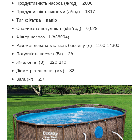
Продуктивність насоса (л/год) 2006
Продуктивність системи (л/год) 1817
Тип фільтра папір
Споживана потужність (кВт*год) 0,029
Фільтр насоса II (#58094)
Рекомендована місткість басейну (л) 1100-14300
Потужність насоса (Вт) 29
Живлення (В) 220-240
Діаметр з'єднання (мм) 32
Вага (кг) 2,7