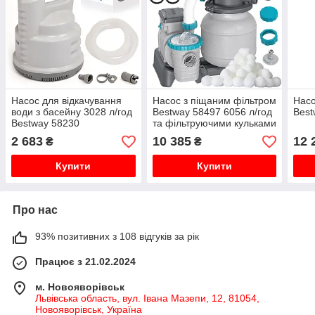
Насос для відкачування
Насос з піщаним фільтром
Насо
води з басейну 3028 л/год
Bestway 58497 6056 л/год
Best
Bestway 58230
та фільтруючими кульками
2 683
10 385
12 
₴
₴
Купити
Купити
Про нас
93% позитивних з 108 відгуків за рік
Працює з 21.02.2024
м. Новояворівськ
Львівська область, вул. Івана Мазепи, 12, 81054,
Новояворівськ, Україна