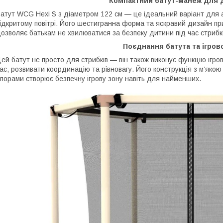
Компактний батут-манеж для д
атут WCG Hexi S з діаметром 122 см — це ідеальний варіант для ак
ідкритому повітрі. Його шестигранна форма та яскравий дизайн пр
озволяє батькам не хвилюватися за безпеку дитини під час стрибкі
Поєднання батута та ігров
ей батут не просто для стрибків — він також виконує функцію ігр
ас, розвивати координацію та рівновагу. Його конструкція з м’яко
порами створює безпечну ігрову зону навіть для найменших.