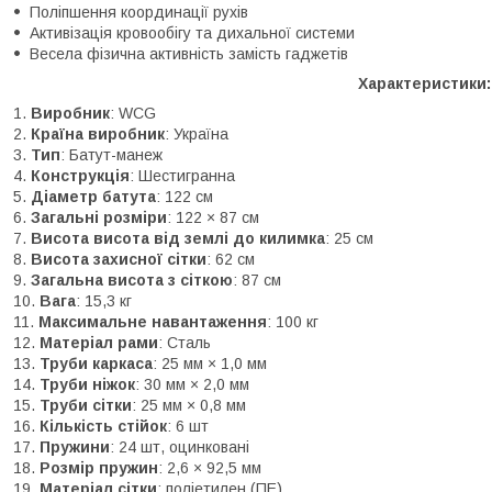
Поліпшення координації рухів
Активізація кровообігу та дихальної системи
Весела фізична активність замість гаджетів
Характеристики:
Виробник
: WCG
Країна виробник
: Україна
Тип
: Батут-манеж
Конструкція
: Шестигранна
Діаметр батута
: 122 см
Загальні розміри
: 122 × 87 см
Висота висота від землі до килимка
: 25 см
Висота захисної сітки
: 62 см
Загальна висота з сіткою
: 87 см
Вага
: 15,3 кг
Максимальне навантаження
: 100 кг
Матеріал рами
: Сталь
Труби каркаса
: 25 мм × 1,0 мм
Труби ніжок
: 30 мм × 2,0 мм
Труби сітки
: 25 мм × 0,8 мм
Кількість стійок
: 6 шт
Пружини
: 24 шт, оцинковані
Розмір пружин
: 2,6 × 92,5 мм
Матеріал сітки
: поліетилен (ПЕ)