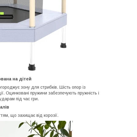
ована на дітей
ороджує зону для стрибків. Шість опор із
ії. Оцинковані пружини забезпечують пружність і
ударам під час гри.
алів
тям, що захищає від корозії.