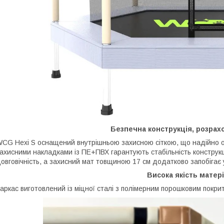
Безпечна конструкція, розрах
CG Hexi S оснащений внутрішньою захисною сіткою, що надійно ог
ахисними накладками із ПЕ+ПВХ гарантують стабільність конструкц
овговічність, а захисний мат товщиною 17 см додатково запобігає 
Висока якість матері
аркас виготовлений із міцної сталі з полімерним порошковим покрит