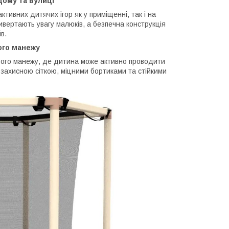
ому та вулиці
тивних дитячих ігор як у приміщенні, так і на
ивертають увагу малюків, а безпечна конструкція
в.
ого манежу
ового манежу, де дитина може активно проводити
ю захисною сіткою, міцними бортиками та стійкими