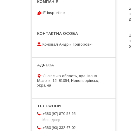
Б
E-insportline
в
д
Ц
ч
Коновал Андрій Григорович
о
Львівська область, вул. Івана
Мазепи, 12, 81054, Новояворівськ,
Україна
+380 (97) 870-58-95
Менеджер
+380 (93) 332-67-02