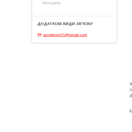
Менеджер
sportprom71@gmail.com
W
з
д
К