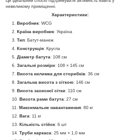
Це ідеальний спосіб підтримувати активність навіть у
невеликому приміщенні.
Характеристики:
Виробник
: WCG
Країна виробник
: Україна
Тип
: Батут-манеж
Конструкція
: Кругла
Діаметр батута
: 108 см
Загальні розміри
: 108 × 145 см
Висота килимка для сторибків
: 36 см
Загальна висота з сіткою
: 146 см
Висота захисної сітки
: 110 см
Висота рами батута
: 27 см
Максимальне навантаження
: 80 кг
Вага
: 11 кг
Кількість стійок
: 6 шт
Труби каркаса
: 25 мм × 1,0 мм