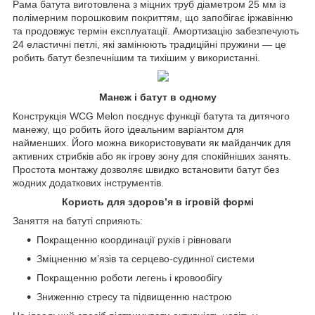
Рама батута виготовлена з міцних труб діаметром 25 мм із
полімерним порошковим покриттям, що запобігає іржавінню
та продовжує термін експлуатації. Амортизацію забезпечують
24 еластичні петлі, які замінюють традиційні пружини — це
робить батут безпечнішим та тихішим у використанні.
Манеж і батут в одному
Конструкція WCG Melon поєднує функції батута та дитячого
манежу, що робить його ідеальним варіантом для
найменших. Його можна використовувати як майданчик для
активних стрибків або як ігрову зону для спокійніших занять.
Простота монтажу дозволяє швидко встановити батут без
жодних додаткових інструментів.
Користь для здоров’я в ігровій формі
Заняття на батуті сприяють:
Покращенню координації рухів і рівноваги
Зміцненню м’язів та серцево-судинної системи
Покращенню роботи легень і кровообігу
Зниженню стресу та підвищенню настрою