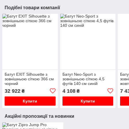
Подібні товари компанії
Батут EXIT Silhouette з
Батут Neo-Sport з
Бату
зовнішньою сіткою 366 см
зовнішньою сіткою 4,5
зовн
чорний
футів 140 см синій
жовт
32 922
4 108
7 4
₴
₴
Купити
Купити
Акційні пропозиції та новинки