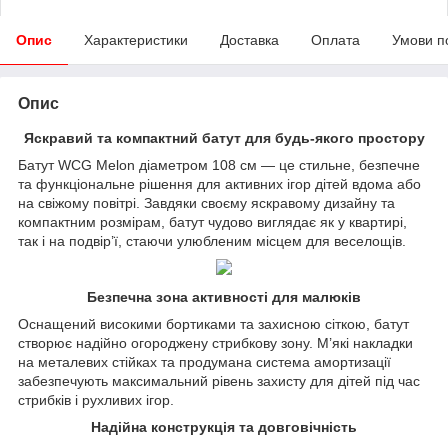
Опис
Характеристики
Доставка
Оплата
Умови п
Опис
Яскравий та компактний батут для будь-якого простору
Батут WCG Melon діаметром 108 см — це стильне, безпечне
та функціональне рішення для активних ігор дітей вдома або
на свіжому повітрі. Завдяки своєму яскравому дизайну та
компактним розмірам, батут чудово виглядає як у квартирі,
так і на подвір’ї, стаючи улюбленим місцем для веселощів.
Безпечна зона активності для малюків
Оснащений високими бортиками та захисною сіткою, батут
створює надійно огороджену стрибкову зону. М’які накладки
на металевих стійках та продумана система амортизації
забезпечують максимальний рівень захисту для дітей під час
стрибків і рухливих ігор.
Надійна конструкція та довговічність