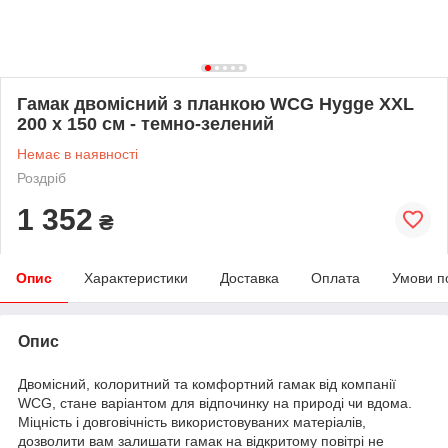
Гамак двомісний з планкою WCG Hygge XXL
200 х 150 см - темно-зелений
Немає в наявності
Роздріб
1 352
₴
Опис
Характеристики
Доставка
Оплата
Умови п
Опис
Двомісний, колоритний та комфортний гамак від компанії
WCG, стане варіантом для відпочинку на природі чи вдома.
Міцність і довговічність використовуваних матеріалів,
дозволити вам залишати гамак на відкритому повітрі не