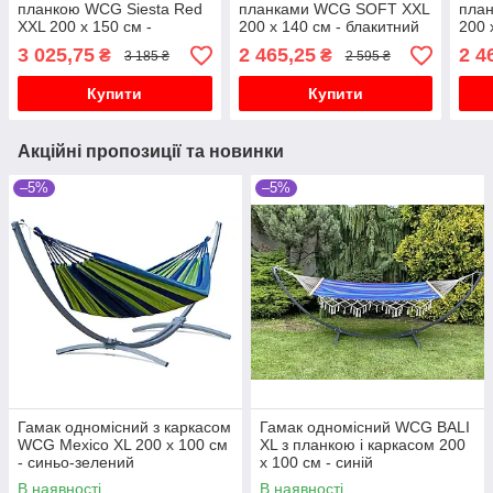
планкою WCG Siesta Red
планками WCG SOFT XXL
пла
XXL 200 х 150 см -
200 x 140 см - блакитний
200 
різнокольоровий
3 025,75
2 465,25
2 4
₴
₴
3 185 ₴
2 595 ₴
Купити
Купити
Акційні пропозиції та новинки
–5%
–5%
Гамак одномісний з каркасом
Гамак одномісний WCG BALI
WCG Mexico XL 200 х 100 см
XL з планкою і каркасом 200
- синьо-зелений
х 100 см - синій
В наявності
В наявності