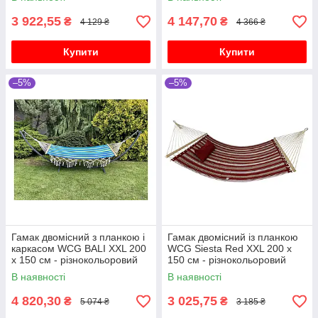
3 922,55
4 147,70
₴
₴
4 129 ₴
4 366 ₴
Купити
Купити
–5%
–5%
Гамак двомісний з планкою і
Гамак двомісний із планкою
каркасом WCG BALI XХL 200
WCG Siesta Red XXL 200 х
х 150 см - різнокольоровий
150 см - різнокольоровий
В наявності
В наявності
4 820,30
3 025,75
₴
₴
5 074 ₴
3 185 ₴