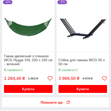
–5%
–5%
Гамак двомісний з планкою
WCG Hygge XXL 200 х 150 см
Стійка для гамака WCG 50 х
- зелений
50 см
В наявності
В наявності
1 284,40
3 866,50
₴
₴
1 352 ₴
4 070 ₴
Купити
Купити
Показати ще