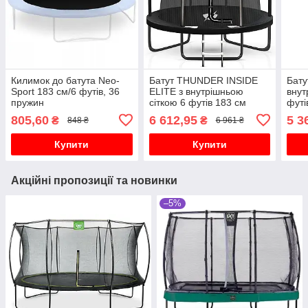
Килимок до батута Neo-
Батут THUNDER INSIDE
Бату
Sport 183 см/6 футів, 36
ELITE з внутрішньою
внут
пружин
сіткою 6 футів 183 см
футі
чорний
805,60
6 612,95
5 3
₴
₴
848 ₴
6 961 ₴
Купити
Купити
Акційні пропозиції та новинки
–5%