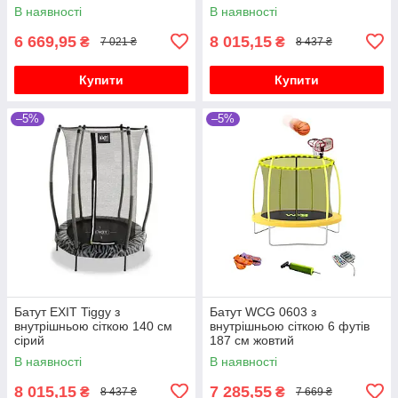
В наявності
В наявності
6 669,95
8 015,15
₴
₴
7 021 ₴
8 437 ₴
Купити
Купити
–5%
–5%
Батут EXIT Tiggy з
Батут WCG 0603 з
внутрішньою сіткою 140 см
внутрішньою сіткою 6 футів
сірий
187 см жовтий
В наявності
В наявності
8 015,15
7 285,55
₴
₴
8 437 ₴
7 669 ₴