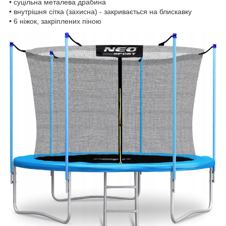
• суцільна металева драбина
• внутрішня сітка (захисна) - закривається на блискавку
• 6 ніжок, закріплених піною