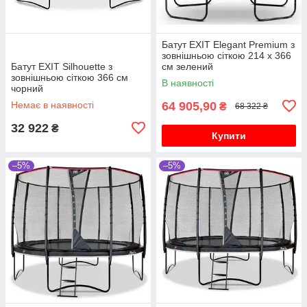
Батут EXIT Elegant Premium з
зовнішньою сіткою 214 х 366
Батут EXIT Silhouette з
см зелений
зовнішньою сіткою 366 см
В наявності
чорний
Немає в наявності
64 905,90
₴
68 322 ₴
32 922
₴
Купити
–5%
–5%