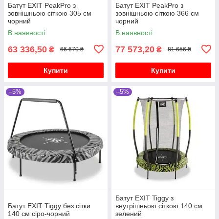
Батут EXIT PeakPro з
Батут EXIT PeakPro з
зовнішньою сіткою 305 см
зовнішньою сіткою 366 см
чорний
чорний
В наявності
В наявності
63 336,50
77 573,20
₴
₴
66 670 ₴
81 656 ₴
Купити
Купити
–5%
–5%
Батут EXIT Tiggy з
Батут EXIT Tiggy без сітки
внутрішньою сіткою 140 см
140 см сіро-чорний
зелений