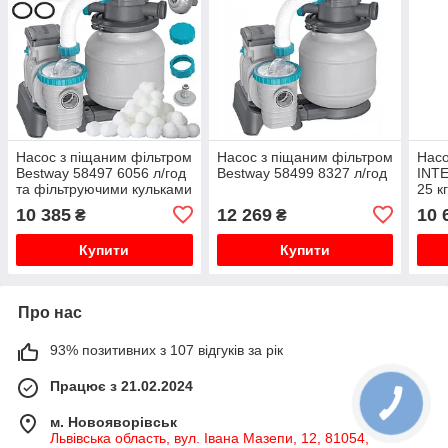
Насос з піщаним фільтром
Насос з піщаним фільтром
Насо
Bestway 58497 6056 л/год
Bestway 58499 8327 л/год
INTE
та фільтруючими кульками
25 кг
10 385
12 269
10 
₴
₴
Купити
Купити
Про нас
93% позитивних з 107 відгуків за рік
Працює з 21.02.2024
м. Новояворівськ
Львівська область, вул. Івана Мазепи, 12, 81054,