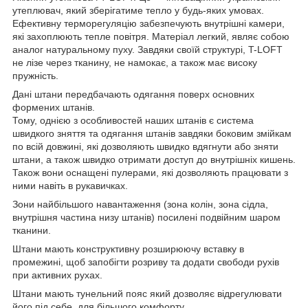
утеплювач, який зберігатиме тепло у будь-яких умовах.
Ефективну терморегуляцію забезпечують внутрішні камери,
які захоплюють тепле повітря. Матеріал легкий, являє собою
аналог натуральному пуху. Завдяки своїй структурі, T-LOFT
не лізе через тканину, не намокає, а також має високу
пружність.
Дані штани передбачають одягання поверх основних
формених штанів.
Тому, однією з особливостей наших штанів є система
швидкого зняття та одягання штанів завдяки боковим змійкам
по всій довжині, які дозволяють швидко вдягнути або зняти
штани, а також швидко отримати доступ до внутрішніх кишень.
Також вони оснащені пулерами, які дозволяють працювати з
ними навіть в рукавичках.
Зони найбільшого навантаження (зона колін, зона сідла,
внутрішня частина низу штанів) посилені подвійним шаром
тканини.
Штани мають конструктивну розширюючу вставку в
промежині, щоб запобігти розриву та додати свободи рухів
при активних рухах.
Штани мають тунельний пояс який дозволяє відрегулювати
його під себе, для більшого комфорту.