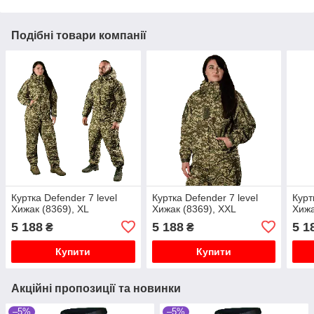
Подібні товари компанії
Куртка Defender 7 level
Куртка Defender 7 level
Курт
Хижак (8369), XL
Хижак (8369), XXL
Хижа
5 188
5 188
5 1
₴
₴
Купити
Купити
Акційні пропозиції та новинки
–5%
–5%