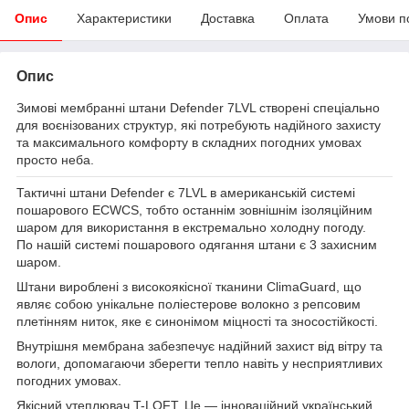
Опис
Характеристики
Доставка
Оплата
Умови п
Опис
Зимові мембранні штани Defender 7LVL створені спеціально
для воєнізованих структур, які потребують надійного захисту
та максимального комфорту в складних погодних умовах
просто неба.
Тактичні штани Defender є 7LVL в американській системі
пошарового ECWCS, тобто останнім зовнішнім ізоляційним
шаром для використання в екстремально холодну погоду.
По нашій системі пошарового одягання штани є 3 захисним
шаром.
Штани вироблені з високоякісної тканини ClimaGuard, що
являє собою унікальне поліестерове волокно з репсовим
плетінням ниток, яке є синонімом міцності та зносостійкості.
Внутрішня мембрана забезпечує надійний захист від вітру та
вологи, допомагаючи зберегти тепло навіть у несприятливих
погодних умовах.
Якісний утеплювач T-LOFT. Це — інноваційний український