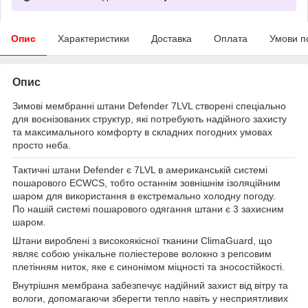
Опис
Характеристики
Доставка
Оплата
Умови п
Опис
Зимові мембранні штани Defender 7LVL створені спеціально
для воєнізованих структур, які потребують надійного захисту
та максимального комфорту в складних погодних умовах
просто неба.
Тактичні штани Defender є 7LVL в американській системі
пошарового ECWCS, тобто останнім зовнішнім ізоляційним
шаром для використання в екстремально холодну погоду.
По нашій системі пошарового одягання штани є 3 захисним
шаром.
Штани вироблені з високоякісної тканини ClimaGuard, що
являє собою унікальне поліестерове волокно з репсовим
плетінням ниток, яке є синонімом міцності та зносостійкості.
Внутрішня мембрана забезпечує надійний захист від вітру та
вологи, допомагаючи зберегти тепло навіть у несприятливих