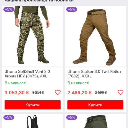
–5%
–5%
Штани SoftShell Vent 2.0
Штани Stalker 3.0 Twill Койот
Хижак НГУ (8475), 4XL
(7882), XXXL
В наявності
В наявності
3 053,30
2 466,20
₴
₴
3 214 ₴
2 596 ₴
Купити
Купити
–5%
–5%