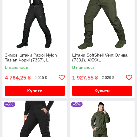
Зимові штани Patrol Nylon
Штани SoftShell Vent Олива
Taslan Чорні (7357), L
(7331), XXXXL
В наявності
В наявності
4 764,25
1 927,55
₴
₴
5 015 ₴
2 029 ₴
Купити
Купити
–5%
–5%