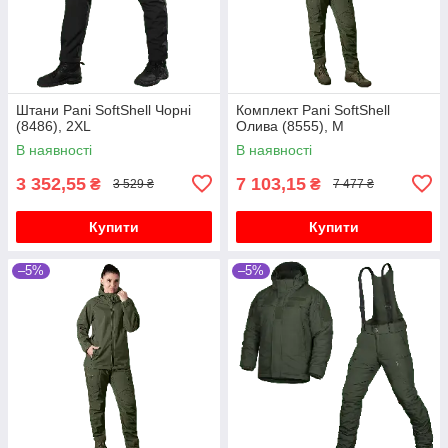
Штани Pani SoftShell Чорні
Комплект Pani SoftShell
(8486), 2XL
Олива (8555), M
В наявності
В наявності
3 352,55
7 103,15
₴
₴
3 529 ₴
7 477 ₴
Купити
Купити
–5%
–5%