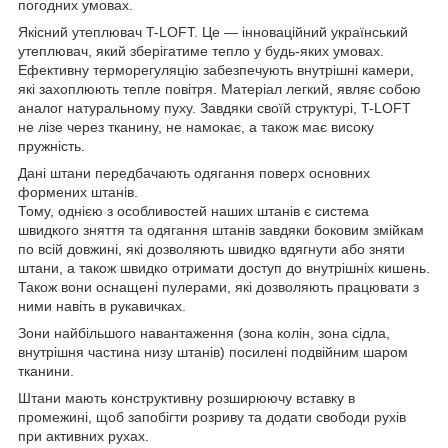
погодних умовах.
Якісний утеплювач T-LOFT. Це — інноваційний український
утеплювач, який зберігатиме тепло у будь-яких умовах.
Ефективну терморегуляцію забезпечують внутрішні камери,
які захоплюють тепле повітря. Матеріал легкий, являє собою
аналог натуральному пуху. Завдяки своїй структурі, T-LOFT
не лізе через тканину, не намокає, а також має високу
пружність.
Дані штани передбачають одягання поверх основних
формених штанів.
Тому, однією з особливостей наших штанів є система
швидкого зняття та одягання штанів завдяки боковим змійкам
по всій довжині, які дозволяють швидко вдягнути або зняти
штани, а також швидко отримати доступ до внутрішніх кишень.
Також вони оснащені пулерами, які дозволяють працювати з
ними навіть в рукавичках.
Зони найбільшого навантаження (зона колін, зона сідла,
внутрішня частина низу штанів) посилені подвійним шаром
тканини.
Штани мають конструктивну розширюючу вставку в
промежині, щоб запобігти розриву та додати свободи рухів
при активних рухах.