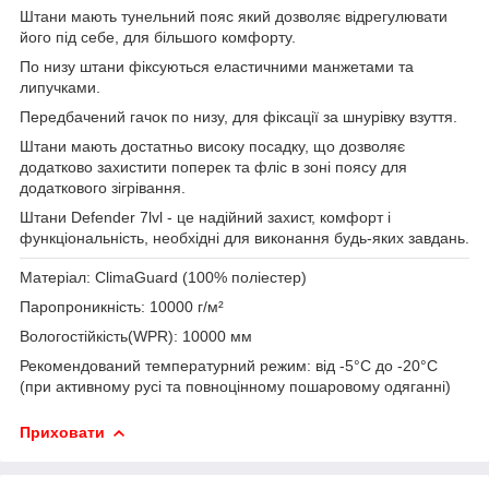
Штани мають тунельний пояс який дозволяє відрегулювати
його під себе, для більшого комфорту.
По низу штани фіксуються еластичними манжетами та
липучками.
Передбачений гачок по низу, для фіксації за шнурівку взуття.
Штани мають достатньо високу посадку, що дозволяє
додатково захистити поперек та фліс в зоні поясу для
додаткового зігрівання.
Штани Defender 7lvl - це надійний захист, комфорт і
функціональність, необхідні для виконання будь-яких завдань.
Матеріал:
ClimaGuard (100% поліестер)
Паропроникність:
10000 г/м²
Вологостійкість(WPR):
10000 мм
Рекомендований температурний режим:
від -5°C до -20°C
(при активному русі та повноцінному пошаровому одяганні)
Приховати