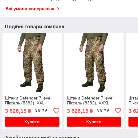
Всі умови повернення
Подібні товари компанії
Штани Defender 7 level
Штани Defender 7 level
Штан
Піксель (8382), XXL
Піксель (8382), XXXL
Пікс
3 626,15
3 626,15
3 6
₴
₴
3 817 ₴
3 817 ₴
Купити
Купити
Акційні пропозиції та новинки