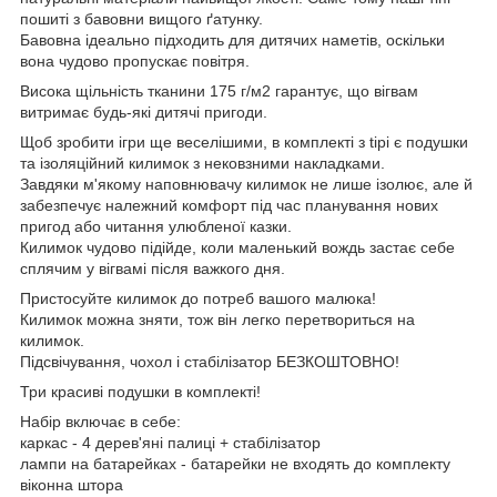
пошиті з бавовни вищого ґатунку.
Бавовна ідеально підходить для дитячих наметів, оскільки
вона чудово пропускає повітря.
Висока щільність тканини 175 г/м2 гарантує, що вігвам
витримає будь-які дитячі пригоди.
Щоб зробити ігри ще веселішими, в комплекті з tipi є подушки
та ізоляційний килимок з нековзними накладками.
Завдяки м'якому наповнювачу килимок не лише ізолює, але й
забезпечує належний комфорт під час планування нових
пригод або читання улюбленої казки.
Килимок чудово підійде, коли маленький вождь застає себе
сплячим у вігвамі після важкого дня.
Пристосуйте килимок до потреб вашого малюка!
Килимок можна зняти, тож він легко перетвориться на
килимок.
Підсвічування, чохол і стабілізатор БЕЗКОШТОВНО!
Три красиві подушки в комплекті!
Набір включає в себе:
каркас - 4 дерев'яні палиці + стабілізатор
лампи на батарейках - батарейки не входять до комплекту
віконна штора