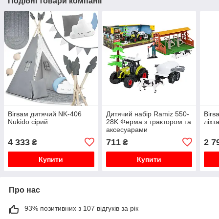
Подібні товари компанії
Вігвам дитячий NK-406
Дитячий набір Ramiz 550-
Вігв
Nukido сірий
28K Ферма з трактором та
ліхт
аксесуарами
4 333
711
2 7
₴
₴
Купити
Купити
Про нас
93% позитивних з 107 відгуків за рік