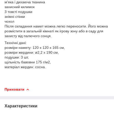
м'яка і дихаюча тканина
захисний килимок
3 товсті подушки
знімні стінки
чохол
Після складання намет можна легко переносити. Його можна
розмістити в загальній кімнаті як ігрову зону або в саду для
захисту від палючого сонця.
Технічні дані:
розміри намету: 120 x 120 x 165 см,
розміри жердини: ø2,2 x 190 см,
подушки: 3 шт,
щільність бавовни 175 г/м2,
матеріал жердин: сосна.
Приховати
Характеристики