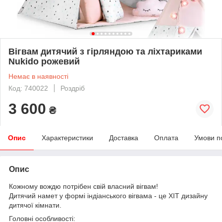
Вігвам дитячий з гірляндою та ліхтариками
Nukido рожевий
Немає в наявності
Код: 740022
Роздріб
3 600
₴
Опис
Характеристики
Доставка
Оплата
Умови п
Опис
Кожному вождю потрібен свій власний вігвам!
Дитячий намет у формі індіанського вігвама - це ХІТ дизайну
дитячої кімнати.
Головні особливості: