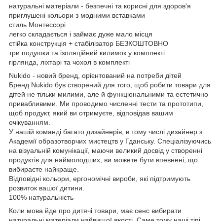
натуральні матеріали - безпечні та корисні для здоров'я
приглушені кольори з модними вставками
стиль Монтессорі
легко складається і займає дуже мало місця
стійка конструкція + стабілізатор БЕЗКОШТОВНО
три подушки та ізоляційний килимок у комплекті
гірлянда, ліхтарі та чохол в комплекті
Nukido - новий бренд, орієнтований на потреби дітей
Бренд Nukido був створений для того, щоб робити товари для
дітей не тільки милими, але й функціональними та естетично
привабливими. Ми проводимо численні тести та прототипи,
щоб продукт, який ви отримуєте, відповідав вашим
очікуванням.
У нашій команді багато дизайнерів, в тому числі дизайнер з
Академії образотворчих мистецтв у Гданську. Спеціалізуючись
на візуальній комунікації, маючи великий досвід у створенні
продуктів для наймолодших, ви можете бути впевнені, що
вибираєте найкраще.
Відповідні кольори, ергономічні вироби, які підтримують
розвиток вашої дитини.
100% натуральність
Коли мова йде про дитячі товари, має сенс вибирати
натуральні матеріали найвищої якості. Саме тому наші тіпі