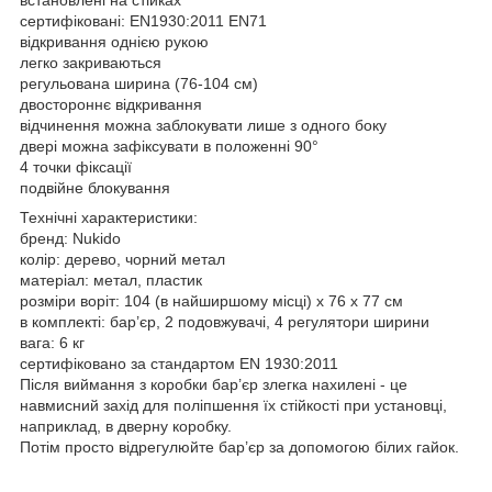
сертифіковані: EN1930:2011 EN71
відкривання однією рукою
легко закриваються
регульована ширина (76-104 см)
двостороннє відкривання
відчинення можна заблокувати лише з одного боку
двері можна зафіксувати в положенні 90°
4 точки фіксації
подвійне блокування
Технічні характеристики:
бренд: Nukido
колір: дерево, чорний метал
матеріал: метал, пластик
розміри воріт: 104 (в найширшому місці) х 76 х 77 см
в комплекті: бар’єр, 2 подовжувачі, 4 регулятори ширини
вага: 6 кг
сертифіковано за стандартом EN 1930:2011
Після виймання з коробки бар’єр злегка нахилені - це
навмисний захід для поліпшення їх стійкості при установці,
наприклад, в дверну коробку.
Потім просто відрегулюйте бар’єр за допомогою білих гайок.