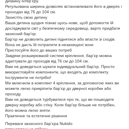
дизайну інтер'єру.
Регульована ширина дозволяє встановлювати його в дверях і
проходах від 76 до 104 см.
Захистіть свою дитину
Ваша дитина щодня пізнає щось нове, щоб допомогти їй
досліджувати світ у безпечному середовищі, варто придбати
захисний бар'єр.
Бар’єр не дозволить дитині піднятися або впасти зі сходів.
Вона не дасть їй потрапити в незахищені зони.
Пристосуйте його до ваших потреб
Завдяки розширюваній системі кріплення, бар’єр можна
адаптувати до проходів від 76 см до 104 см.
Вам не доведеться шукати індивідуальний бар'єр. Просто
використовуйте компоненти, що входять до комплекту.
Інструменти не потрібні!
Ми включили в комплект 4 кріплення, за допомогою яких ви
можете легко прикріпити бар’єр до дверної коробки або
проходу.
Вам не доведеться турбуватися про те, що ви пошкодите
дверну коробку або стіну. Коли бар'єр більше не потрібен,
його можна легко зняти.
Практичне та естетичне рішення
Переваги захисного бар’єра Nukido:
встановлені на стійках