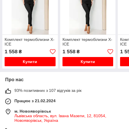
Комплект термобілизни X-
Комплект термобілизни X-
Комп
ICE
ICE
ICE
1 558
1 558
1 5
₴
₴
Купити
Купити
Про нас
93% позитивних з 107 відгуків за рік
Працює з 21.02.2024
м. Новояворівськ
Львівська область, вул. Івана Мазепи, 12, 81054,
Новояворівськ, Україна