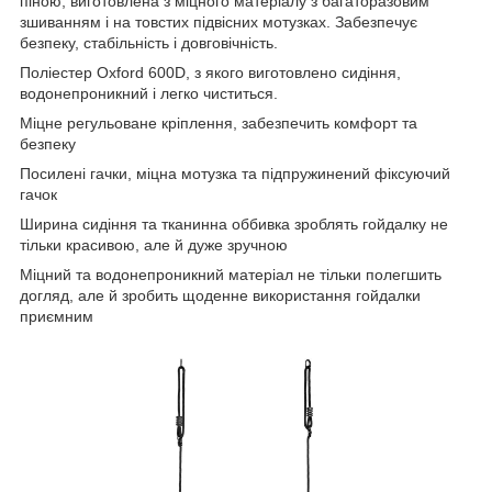
піною, виготовлена з міцного матеріалу з багаторазовим
зшиванням і на товстих підвісних мотузках. Забезпечує
безпеку, стабільність і довговічність.
Поліестер Oxford 600D, з якого виготовлено сидіння,
водонепроникний і легко чиститься.
Міцне регульоване кріплення, забезпечить комфорт та
безпеку
Посилені гачки, міцна мотузка та підпружинений фіксуючий
гачок
Ширина сидіння та тканинна оббивка зроблять гойдалку не
тільки красивою, але й дуже зручною
Міцний та водонепроникний матеріал не тільки полегшить
догляд, але й зробить щоденне використання гойдалки
приємним