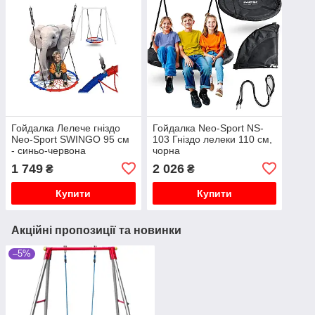
Гойдалка Лелече гніздо
Гойдалка Neo-Sport NS-
Neo-Sport SWINGO 95 см
103 Гніздо лелеки 110 см,
- синьо-червона
чорна
1 749
2 026
₴
₴
Купити
Купити
Акційні пропозиції та новинки
–5%