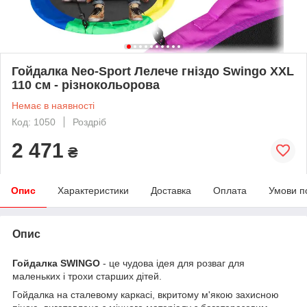
Гойдалка Neo-Sport Лелече гніздо Swingo XXL
110 см - різнокольорова
Немає в наявності
Код: 1050
Роздріб
2 471
₴
Опис
Характеристики
Доставка
Оплата
Умови п
Опис
Гойдалка SWINGO
- це чудова ідея для розваг для
маленьких і трохи старших дітей.
Гойдалка на сталевому каркасі, вкритому м'якою захисною