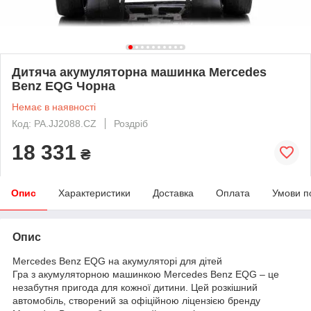
Дитяча акумуляторна машинка Mercedes
Benz EQG Чорна
Немає в наявності
Код: PA.JJ2088.CZ
Роздріб
18 331
₴
Опис
Характеристики
Доставка
Оплата
Умови п
Опис
Mercedes Benz EQG на акумуляторі для дітей
Гра з акумуляторною машинкою Mercedes Benz EQG – це
незабутня пригода для кожної дитини. Цей розкішний
автомобіль, створений за офіційною ліцензією бренду