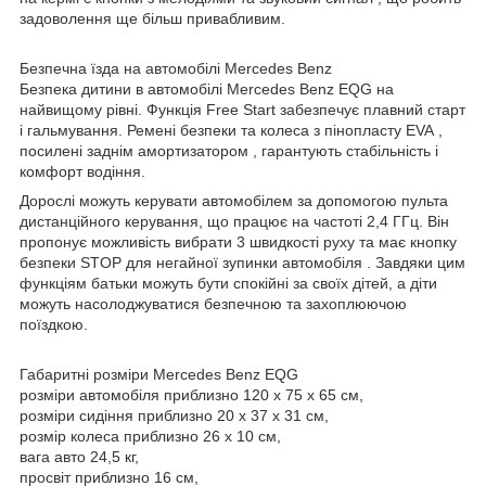
задоволення ще більш привабливим.
Безпечна їзда на автомобілі Mercedes Benz
Безпека дитини в автомобілі Mercedes Benz EQG на
найвищому рівні. Функція Free Start забезпечує плавний старт
і гальмування. Ремені безпеки та колеса з пінопласту EVA ,
посилені заднім амортизатором , гарантують стабільність і
комфорт водіння.
Дорослі можуть керувати автомобілем за допомогою пульта
дистанційного керування, що працює на частоті 2,4 ГГц. Він
пропонує можливість вибрати 3 швидкості руху та має кнопку
безпеки STOP для негайної зупинки автомобіля . Завдяки цим
функціям батьки можуть бути спокійні за своїх дітей, а діти
можуть насолоджуватися безпечною та захоплюючою
поїздкою.
Габаритні розміри Mercedes Benz EQG
розміри автомобіля приблизно 120 x 75 x 65 см,
розміри сидіння приблизно 20 x 37 x 31 см,
розмір колеса приблизно 26 х 10 см,
вага авто 24,5 кг,
просвіт приблизно 16 см,