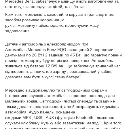
Mercedes Benz, забезпечує найвищу якість виготовлення та
естетику, яка порадує як дітей, так і батьків.
Крім того, можливість самостійно керувати транспортним
засобом розвиває координацію
рухів і моторику наймолодших, пропонуючи масу
задоволення.
Дитячий автомобіль з електроприводом 4х4
Автомобіль Mercedes Benz EQG оснащений 2 передніми
двигунами по 20 Вт і 2 задніми по 45 Вт , що гарантує повний
привід і комфортну їзду по різних поверхнях. Автомобіль
живиться від батареї 12 В/9 Ач , що забезпечує тривалий час
відтворення, а індикатор заряду , розташований у кабіні,
дозволяє вам бути в курсі стану батареї.
Мерседес з аудіопанеллю та світлодіодними фарами
Інтерактивні функції автомобіля - справжня насолода для
маленьких водіїв. Світлодіодні ліхтарі спереду та ззаду не
тільки додають реалістичності, але й покращують видимість
автомобіля. Аудіо панель, оснащена
входами MP3 , USB , AUX і функцією Bluetooth , дозволяє
слухати улюблену музику або завантажені мелодії . Крім того,
на кермі є кнопки з мелодіями та звуковий сигнал , що робить