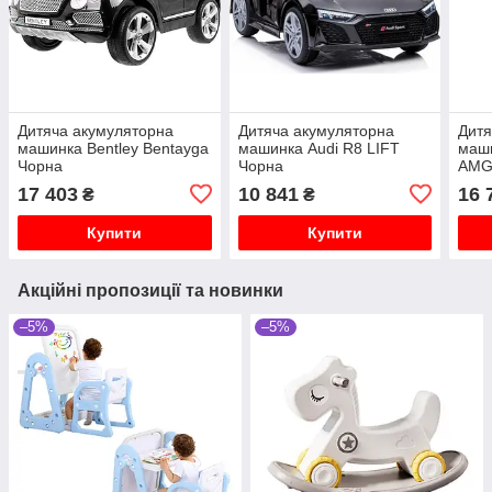
Дитяча акумуляторна
Дитяча акумуляторна
Дитя
машинка Bentley Bentayga
машинка Audi R8 LIFT
маш
Чорна
Чорна
AMG
17 403
10 841
16 
₴
₴
Купити
Купити
Акційні пропозиції та новинки
–5%
–5%