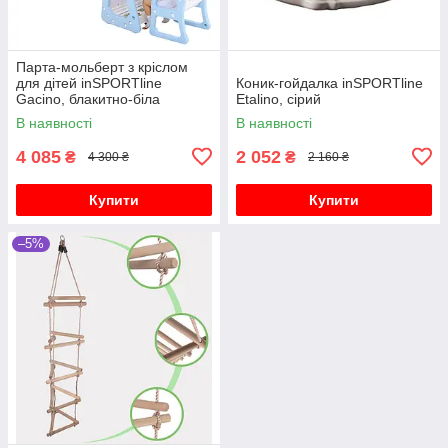
Парта-мольберт з кріслом
для дітей inSPORTline
Коник-гойдалка inSPORTline
Gacino, блакитно-біла
Etalino, сірий
В наявності
В наявності
4 085
2 052
₴
₴
4 300 ₴
2 160 ₴
Купити
Купити
–5%