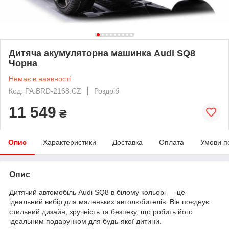
Дитяча акумуляторна машинка Audi SQ8
Чорна
Немає в наявності
Код: PA.BRD-2168.CZ
Роздріб
11 549
₴
Опис
Характеристики
Доставка
Оплата
Умови п
Опис
Дитячий автомобіль Audi SQ8 в білому кольорі — це
ідеальний вибір для маленьких автолюбителів. Він поєднує
стильний дизайн, зручність та безпеку, що робить його
ідеальним подарунком для будь-якої дитини.