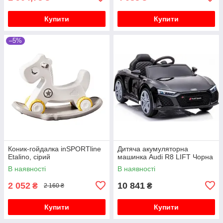
Купити
Купити
–5%
Коник-гойдалка inSPORTline
Дитяча акумуляторна
Etalino, сірий
машинка Audi R8 LIFT Чорна
В наявності
В наявності
2 052
10 841
₴
₴
2 160 ₴
Купити
Купити