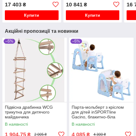
17 403
10 841
16 
₴
₴
Купити
Купити
Акційні пропозиції та новинки
–5%
–5%
Підвісна драбинка WCG
Парта-мольберт з кріслом
трикутна для дитячого
для дітей inSPORTline
майданчика
Gacino, блакитно-біла
В наявності
В наявності
1 904,75
4 085
₴
₴
2 005 ₴
4 300 ₴