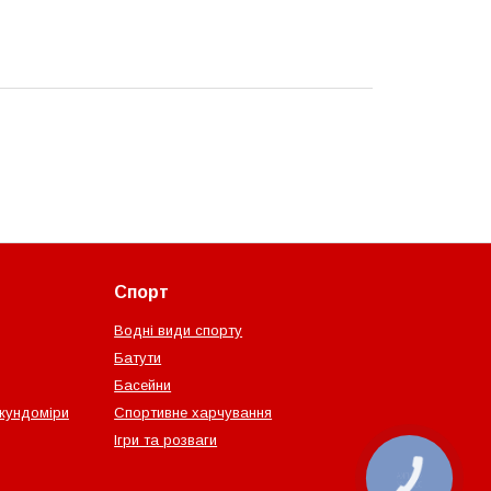
Спорт
Водні види спорту
Батути
Басейни
екундоміри
Спортивне харчування
Ігри та розваги