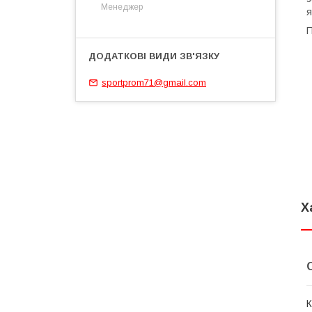
Менеджер
я
П
sportprom71@gmail.com
Х
К