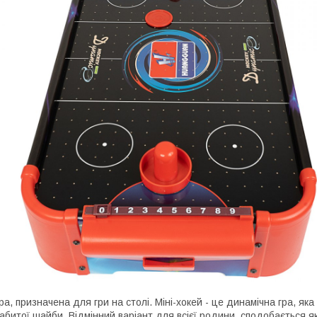
ра, призначена для гри на столі. Міні-хокей - це динамічна гра, я
абитої шайби. Відмінний варіант для всієї родини, сподобається як