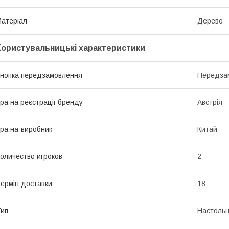
атеріал
Дерево
Користувальницькі характеристики
нопка передзамовлення
Передза
раїна реєстрації бренду
Австрія
раїна-виробник
Китай
оличество игроков
2
ермін доставки
18
ип
Настольн