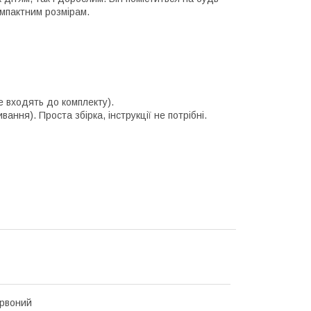
омпактним розмірам.
е входять до комплекту).
ання). Проста збірка, інструкції не потрібні.
рвоний