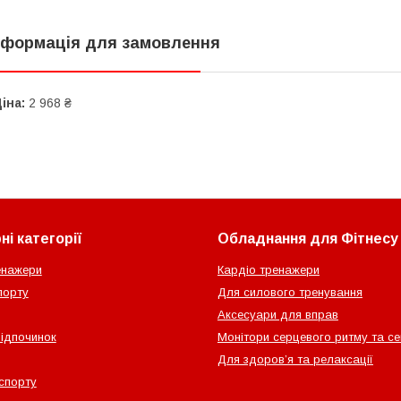
нформація для замовлення
іна:
2 968 ₴
і категорії
Обладнання для Фітнесу
енажери
Кардіо тренажери
порту
Для силового тренування
Аксесуари для вправ
відпочинок
Монітори серцевого ритму та с
Для здоров’я та релаксації
спорту