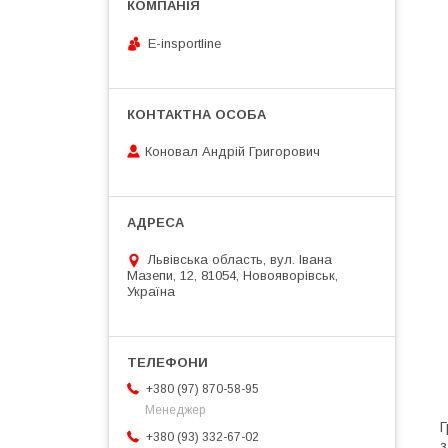
E-insportline
Коновал Андрій Григорович
Львівська область, вул. Івана
Мазепи, 12, 81054, Новояворівськ,
Україна
+380 (97) 870-58-95
Менеджер
Г
+380 (93) 332-67-02
з