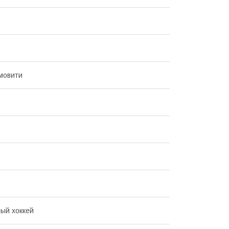
мовити
ый хоккей