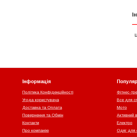
І
Ц
Інформація
Популярн
Політика Конфіденційності
Фітнес-тр
Угода користувача
Все для с
Доставка та Оплата
Мото
Повернення та Обмін
Активний 
Контакти
Електро
Про компанію
Одяг для 