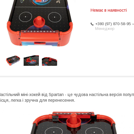
Немає в наявності
+380 (97) 870-58-95
Менеджер
астільний міні-хокей від Spartan - це чудова настільна версія попу
ісця, легка і зручна для перенесення.