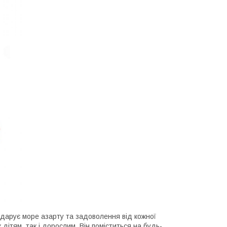
ка дарує море азарту та задоволення від кожної
 дітям, так і дорослим. Він поміститься на будь-