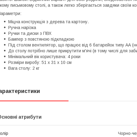
кому письмовому столі, а також легко зберігається завдяки своїм к
араметри:
Міцна конструкція з дерева та картону.
Ручна нарізка
Ручки та диски з ПВХ
Бампер з повстяною підкладкою
Під столом вентилятор, що працює від 6 батарейок типу АА (н
До столу потрібно лише прикрутити м'ячі (в тому числі для забив
Мінімальний вік користувача: 4 роки
Розміри виробу: 51 x 31 x 10 см
Вага столу: 2 кг
арактеристики
Основні атрибути
олір
Чорно-че