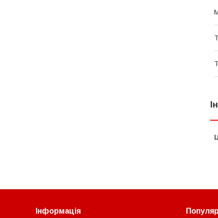
М
Т
Т
І
Ц
Інформація
Популярн