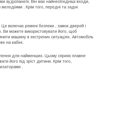
ки аудіопанелі. Він має найнеобхідніші входи,
 мелодіями . Крім того, передні та задні
 Це включає ремені безпеки , замок дверей і
ів. Ви можете використовувати його, щоб
инити машину в екстрених ситуаціях. Автомобіль
ве на кабіні.
олення для найменших. Цьому сприяє плавне
ти його під зріст дитини. Крім того,
тизаторами .