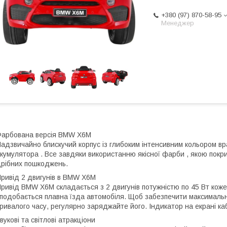
+380 (97) 870-58-95
Менеджер
арбована версія BMW X6M
адзвичайно блискучий корпус із глибоким інтенсивним кольором 
кумулятора . Все завдяки використанню якісної фарби , якою покр
рібних пошкоджень.
ривід 2 двигунів в BMW X6M
ривід BMW X6M складається з 2 двигунів потужністю по 45 Вт кожен 
подобається плавна їзда автомобіля. Щоб забезпечити максималь
ривалого часу, регулярно заряджайте його. Індикатор на екрані каб
вукові та світлові атракціони