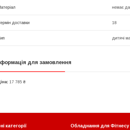
атеріал
немає да
ермін доставки
18
ип
дитячі м
нформація для замовлення
іна:
17 785 ₴
і категорії
Обладнання для Фітнесу