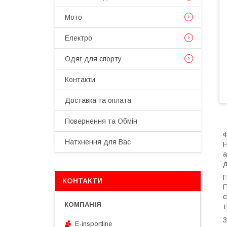
Мото
Електро
Одяг для спорту
Контакти
Доставка та оплата
Повернення та Обмін
Ф
Натхнення для Вас
Н
а
д
П
КОНТАКТИ
П
с
т
З
E-insportline