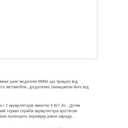
вражає цією моделлю BMW, що працює від
ито автомобіль, додатково захищаючи його від
і 2 акумуляторів ємністю 6 В/7 Ач . Дітям
ний термін служби акумулятора протягом
іни полегшить перевірку рівня заряду .