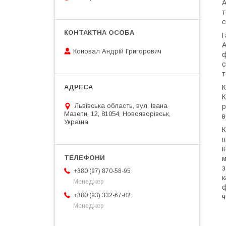
А
т
с
Г
А
Коновал Андрій Григорович
ф
с
т
К
К
Львівська область, вул. Івана
р
Мазепи, 12, 81054, Новояворівськ,
в
Україна
К
п
і
м
з
+380 (97) 870-58-95
к
Менеджер
ф
+380 (93) 332-67-02
ч
Менеджер