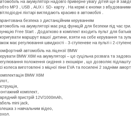
втомобіль на акумуляторі надовго приверне увагу дітей ще й завдя
обто MP3 , USB , AUX і SD- карту . На кермі є кнопки з вбудованими
вітлодіодні ліхтарі виглядають красиво в автомобілі .
арантована безпека з дистанційним керуванням
втомобіль на акумуляторі має ряд функцій для безпеки під час гри.
ункцію Free Start . Додатково в комплект входить пульт для батьк
коригувати маршрут вашої дитини, взяти на себе керування та зуп
акож має регулювання швидкості - 3-ступеневе на пульті і 2-ступене
омфортний автомобіль на ліцензії BMW
ерувати BMW X6M на акумуляторі – це суцільна розвага та задов
егулювання положення сидіння з екошкіри , що дозволяє підлаштува
сі колеса виготовлені з міцної піни EVA та посилені 2 задніми амор
омплектація BMW X6M
ілот,
нструкція,
онтажний комплект,
арядний пристрій 12V/1000mAh,
абель mini jack,
лешка з навчальним відео,
охол.