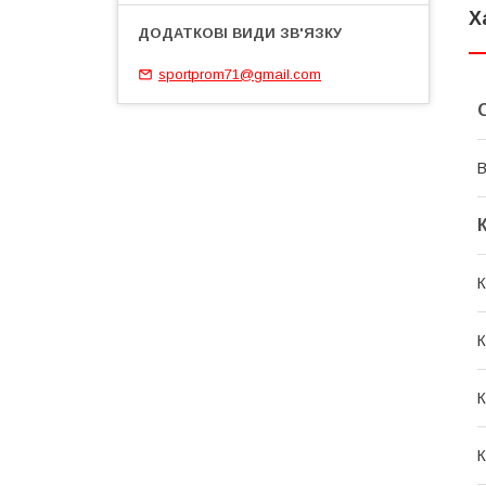
Х
sportprom71@gmail.com
В
К
К
К
К