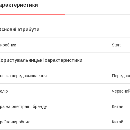
арактеристики
Основні атрибути
иробник
Start
Користувальницькі характеристики
нопка передзамовлення
Передза
олір
Червони
раїна реєстрації бренду
Китай
раїна-виробник
Китай