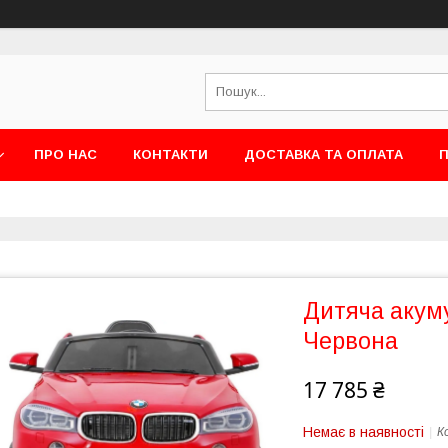
ПРО НАС
КОНТАКТИ
ДОСТАВКА ТА ОПЛАТА
П
Дитяча аку
Червона
17 785 ₴
Немає в наявності
К