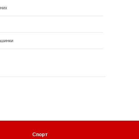
них
ашинки
Спорт