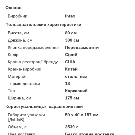
Основні
Виробник
Intex
Пользовательские характеристики
Висота, см
80 см
Довжина, см
300 см
Кнопка передзамовлення
Передзамовити
Колір
Сірий
Країна реєстрації бренду
США
Країна-виробник
Китай
Матеріал
сталь, пвх
Термін доставки
18
Тип
Каркасний
Ширина, см
175 см
Користувальницькі характеристики
Габарити упаковки
50 x 40 x 157 см
(ДхШхВ)
Объем, л
3539 л
Ціна доставки
Безкоштовна доставка