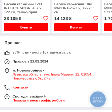
Басейн каркасний 12в1
Басейн каркасний 10в1
Басе
INTEX 26742GN, 457 x
Intex INT-26716, 366 x 99
MINI
122 см, темно-сірий
см
5717
23 105
14 123
1 7
₴
₴
Купити
Купити
Про нас
93% позитивних з 107 відгуків за рік
Працює з 21.02.2024
м. Новояворівськ
Львівська область, вул. Івана Мазепи, 12, 81054,
Новояворівськ, Україна
Контакти
Сьогодні вихідний
КНОПКА
Показати весь графік роботи
ЗВ'ЯЗКУ