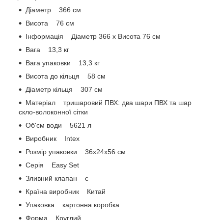
Діаметр 366 см
Висота 76 см
Інформація Діаметр 366 x Висота 76 см
Вага 13,3 кг
Вага упаковки 13,3 кг
Висота до кільця 58 см
Діаметр кільця 307 см
Матеріал тришаровий ПВХ: два шари ПВХ та шар
скло-волоконної сітки
Об'єм води 5621 л
Виробник Intex
Розмір упаковки 36x24x56 см
Серія Easy Set
Зливний клапан є
Країна виробник Китай
Упаковка картонна коробка
Форма Круглий