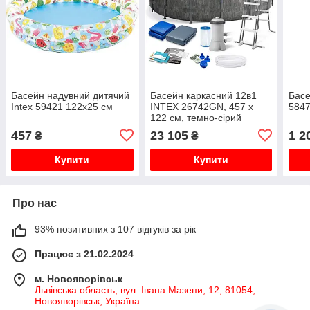
Басейн надувний дитячий
Басейн каркасний 12в1
Басе
Intex 59421 122x25 см
INTEX 26742GN, 457 x
5847
122 см, темно-сірий
457
23 105
1 2
₴
₴
Купити
Купити
Про нас
93% позитивних з 107 відгуків за рік
Працює з 21.02.2024
м. Новояворівськ
Львівська область, вул. Івана Мазепи, 12, 81054,
Новояворівськ, Україна