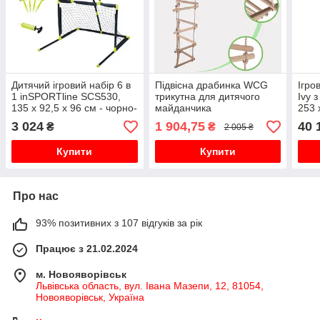
Дитячий ігровий набір 6 в
Підвісна драбинка WCG
Ігро
1 inSPORTline SCS530,
трикутна для дитячого
Ivy 
135 x 92,5 x 96 см - чорно-
майданчика
253 
зелений
зел
3 024
1 904,75
40 
₴
₴
2 005 ₴
Купити
Купити
Про нас
93% позитивних з 107 відгуків за рік
Працює з 21.02.2024
м. Новояворівськ
Львівська область, вул. Івана Мазепи, 12, 81054,
Новояворівськ, Україна