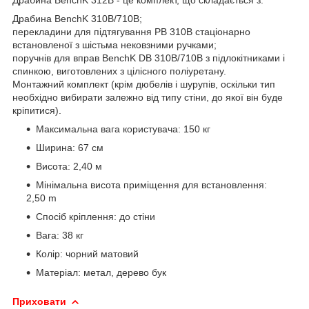
Драбина BenchK 310B/710B;
перекладини для підтягування PB 310B стаціонарно
встановленої з шістьма нековзними ручками;
поручнів для вправ BenchK DB 310B/710B з підлокітниками і
спинкою, виготовлених з цілісного поліуретану.
Монтажний комплект (крім дюбелів і шурупів, оскільки тип
необхідно вибирати залежно від типу стіни, до якої він буде
кріпитися).
Максимальна вага користувача: 150 кг
Ширина: 67 см
Висота: 2,40 м
Мінімальна висота приміщення для встановлення:
2,50 m
Спосіб кріплення: до стіни
Вага: 38 кг
Колір: чорний матовий
Матеріал: метал, дерево бук
Приховати