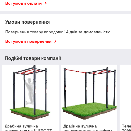
Всі умови оплати
Умови повернення
Повернення товару впродовж 14 днів за домовленістю
Всі умови повернення
Подібні товари компанії
Драбина вулична
Драбина вулична
Теле
горизонтальна K-SPORT
горизонтальна з турніком
70/4