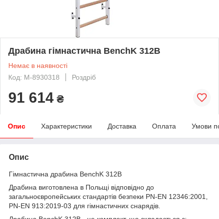
Драбина гімнастична BenchK 312B
Немає в наявності
Код: M-8930318
Роздріб
91 614
₴
Опис
Характеристики
Доставка
Оплата
Умови п
Опис
Гімнастична драбина BenchK 312B
Драбина виготовлена в Польщі відповідно до
загальноєвропейських стандартів безпеки PN-EN 12346:2001,
PN-EN 913:2019-03 для гімнастичних снарядів.
Драбина BenchK 312B - це комплект, що складається з: