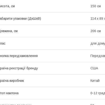
исота, см
150 см
абарити упаковки (ДхШхВ)
114 х 89 
овжина, см
206 см
лас
для дом
нопка передзамовлення
Передза
раїна реєстрації бренду
США
раїна-виробник
Китай
гол наклона
0-12 град