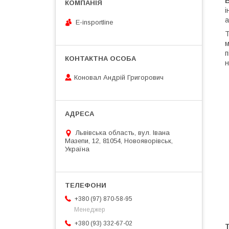
Б
і
а
E-insportline
Т
м
п
н
Коновал Андрій Григорович
Львівська область, вул. Івана
Мазепи, 12, 81054, Новояворівськ,
Україна
+380 (97) 870-58-95
Менеджер
+380 (93) 332-67-02
Т