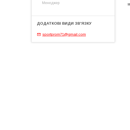
Менеджер
м
sportprom71@gmail.com