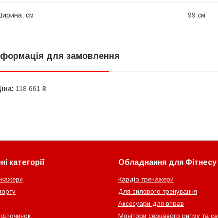
ирина, см
99 см
нформація для замовлення
іна:
118 661 ₴
і категорії
Обладнання для Фітнесу
енажери
Кардіо тренажери
порту
Для силового тренування
Аксесуари для вправ
відпочинок
Монітори серцевого ритму та с