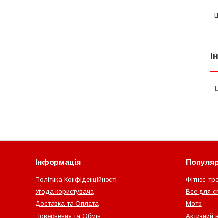
Ш
І
Ц
Інформація
Популярн
Політика Конфіденційності
Фітнес-тр
Угода користувача
Все для с
Доставка та Оплата
Мото
Повернення та Обмін
Активний 