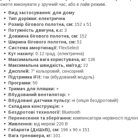
ожете виконувати у зручний час, або в лайв-режимі.
Вид застосування: для дому
Тип доріжки: електрична
Розмір бігового полотна, см:
152 х 51
Потужність двигуна, к.с:
3
Довжина бігового полотна, см:
152
Ширина бігового полотна, см:
51
Система амортизації:
FlexSelect
Кут нахилу:
0-12 град. (електрична)
Максимальна вага користувача, кг:
136
Максимальна швидкість, км/год:
22
Дисплей:
7" кольоровий, сенсорний
Підтримка iFit:
так (вбудований модуль)
Програми:
50
Тримач для пляшки:
+
Вбудований вентилятор:
+
Вбудовані датчики пульсу:
ні (опція бездротовий)
Складана конструкція:
+
Бездротові технології:
Bluetooth
Перенесення та зберігання:
компенсатори нерівності підлог
Живлення:
від мережі 220 В
Габарити (ДхШхВ), см:
196 х 90 х 151
Вага тренажера, кг:
101