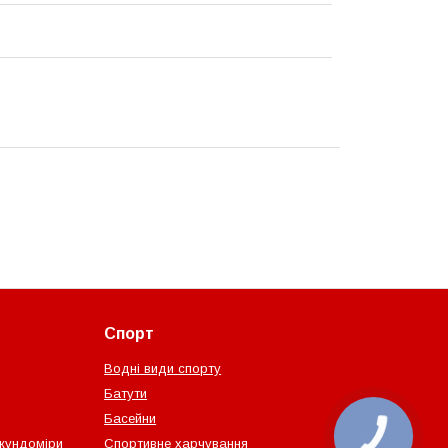
Спорт
Водні види спорту
Батути
Басейни
екундоміри
Спортивне харчування