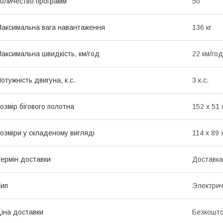
оличество программ
50
аксимальна вага навантаження
136 кг
аксимальна швидкість, км/год
22 км/год
отужність двигуна, к.с.
3 к.с.
озмір бігового полотна
152 х 51 
озміри у складеному вигляді
114 х 89 
ермін доставки
Доставка
ип
Электрич
іна доставки
Безкошто