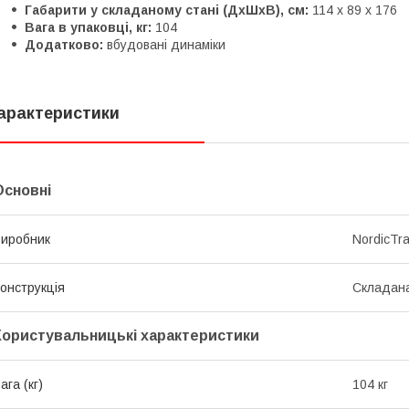
Габарити у складаному стані (ДхШхВ), см:
114 х 89 х 176
Вага в упаковці, кг:
104
Додатково:
вбудовані динаміки
арактеристики
Основні
иробник
NordicTr
онструкція
Складан
Користувальницькі характеристики
ага (кг)
104 кг