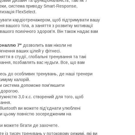
вий дизайн та функціональність, такі як 7"
деки, система приводу Smart-Response,
зація FlexSelect.
ерувати кардіотренажером, щоб підтримувати вашу
я вашого тіла, а заняття з розвитку мотивації
вашого психічного здоров'я. Він також надає вам
гоналлю 7"
дозволить вам ніколи не
гнення ваших цілей у фітнесі.
яття в студії, глобальні тренування та такі
вання, позбавлять вас нудьги. Все, що вам
сь до особливих тренувань, де наші тренери
симуму калорій.
м система допоможе пом'якшити
у дорогою.
ужністю 3,0 к.с. створений для того, щоб
вання.
luetooth ви можете під'єднати улюблені
при цьому повністю зосередженим на
и можете бігати де захочете.
е із тисяч тренувань у потоковому режимі, які ви