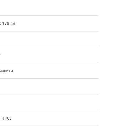
х 176 см
у
мовити
 град.