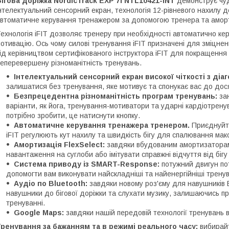
ігова доріжка NordicTrack EXP 7i NTL10421-INT
демонструє чудо
нтелектуальний сенсорний екран, технологія 12-рівневого нахилу 
втоматичне керування тренажером за допомогою тренера та аморти
ехнологія iFIT дозволяє тренеру при необхідності автоматично к
отивацію. Ось чому силові тренування iFIT призначені для зміцненн
ід керівництвом сертифікованого інструктора iFIT для покращення 
еперевершену різноманітність тренувань.
Інтелектуальний сенсорний екран високої чіткості з діа
залишатися без тренування, яке мотивує та спонукає вас до дося
Безпрецедентна різноманітність програм тренувань:
зан
варіанти, як йога, тренування-мотиватори та ударні кардіотрену
потрібно зробити, це натиснути кнопку.
Автоматичне керування тренажера тренером.
Приєднуйте
iFIT регулюють кут нахилу та швидкість бігу для спалювання мак
Амортизація FlexSelect:
завдяки вбудованим амортизатора
навантаження на суглоби або імітувати справжні відчуття від біг
Система приводу із SMART-Response:
потужний двигун пот
допомогти вам виконувати найскладніші та найенергійніші трену
Аудіо по Bluetooth:
завдяки новому роз'єму для навушників B
навушники до бігової доріжки та слухати музику, залишаючись 
тренуванні.
Google Maps:
завдяки нашій передовій технології тренувань в
ренування за бажанням та в режимі реального часу:
вибирайт