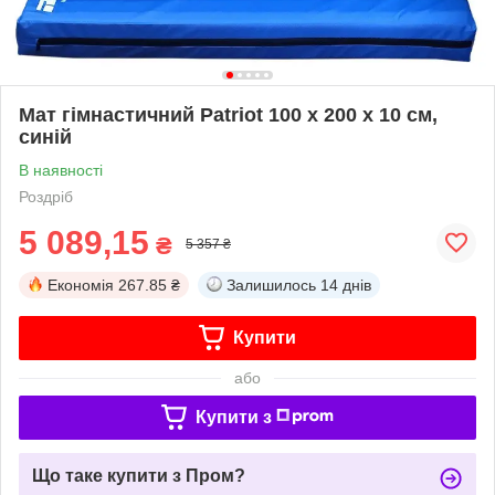
Мат гімнастичний Patriot 100 х 200 х 10 см,
синій
В наявності
Роздріб
5 089,15
₴
5 357 ₴
Економія
267.85 ₴
Залишилось
14 днів
Купити
або
Купити з
Що таке купити з Пром?