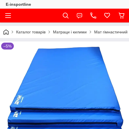
E-insportline
Каталог товарів
Матраци і килими
Мат гімнастичний P
–5%