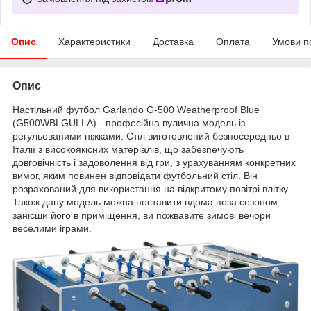
Опис
Характеристики
Доставка
Оплата
Умови п
Опис
Настільний футбол Garlando G-500 Weatherproof Blue
(G500WBLGULLA) - професійна вулична модель із
регульованими ніжками. Стіл виготовлений безпосередньо в
Італії з високоякісних матеріалів, що забезпечують
довговічність і задоволення від гри, з урахуванням конкретних
вимог, яким повинен відповідати футбольний стіл. Він
розрахований для використання на відкритому повітрі влітку.
Також дану модель можна поставити вдома поза сезоном:
занісши його в приміщення, ви пожвавите зимові вечори
веселими іграми.