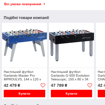
Всі умови повернення
Подібні товари компанії
Настільний футбол
Настільний футбол
Наст
Garlando Master Pro
Garlando G-500 Evolution
Garl
MPROULVS, 144 х 120 х
Telescopic, 150 x 80 x 34
CHAM
88 см
см
88 с
42 479
47 789
42 
₴
₴
Купити
Купити