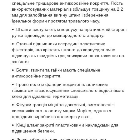
спеціальне тришарове антикорозійне покриття. Якість
використовуваних матеріалів збільшує товщину на 2,2
мм для запобігання вигину штанг і збереження
ідеальної форми протягом тривалого часу.
Штанги виступають із корпусу на протилежній стороні
ручки відповідно до міжнародного стандарту.
Стальні підшипники всередині пластикових
фіксаторів, що кріплять штанги до корпусу, значно
підвищують швидкість гри, знижуючи навантаження на
зап'ястя.
Болти, гвинти та гайки мають спеціальне
антикорозійне покриття.
Ігрове поле із фанери покритої пластиковим
ламінатом із застосуванням спеціального водостійкого
клею для ідеальної герметизації.
Фігурки гравців міцні та довговічні, виготовлені з
високоякісного пластику марки Moplen, одного з
провідних виробників полімерів у світі.
Кінці штанг закриті пластиковими накладками для
підвищення безпеки.
Легко забивати голи, завдяки воротарю, що