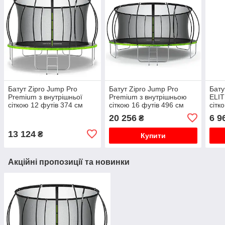
Батут Zipro Jump Pro
Батут Zipro Jump Pro
Бат
Premium з внутрішньої
Premium з внутрішньою
ELIT
сіткою 12 футів 374 см
сіткою 16 футів 496 см
сітк
чорно-зелений
чорно-зелений
чор
20 256
6 9
₴
13 124
₴
Купити
Акційні пропозиції та новинки