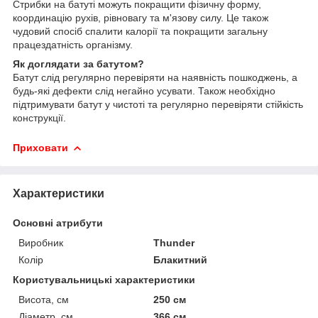
Стрибки на батуті можуть покращити фізичну форму,
координацію рухів, рівновагу та м'язову силу. Це також
чудовий спосіб спалити калорії та покращити загальну
працездатність організму.
Як доглядати за батутом?
Батут слід регулярно перевіряти на наявність пошкоджень, а
будь-які дефекти слід негайно усувати. Також необхідно
підтримувати батут у чистоті та регулярно перевіряти стійкість
конструкції.
Приховати
Характеристики
Основні атрибути
Виробник
Thunder
Колір
Блакитний
Користувальницькі характеристики
Висота, см
250 см
Діаметр, см
366 см