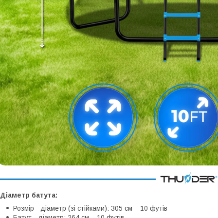
Діаметр батута:
Розмір - діаметр (зі стійками): 305 см – 10 футів
Батут - діаметр: 264 см – 10 футів