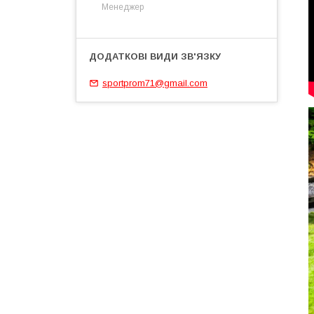
Менеджер
sportprom71@gmail.com