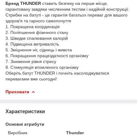
Бренд THUNDER
ставить безпеку на перше місце,
гарантовану завдяки численним тестам і надійній конструкції.
Стрибки на батуті - це гарантія багатьох переваг для вашого
здоров'я та гарного самопочуття
1. Покращена координація
2. Поліпшення фізичного стану
3. Швидке спалювання калорій
4. Підвищена витривалість
5. Зміцнення ніг, сідниць і живота
6. Покращення працездатності організму
7. Зниження рівня стресу
8. Стимуляція втомленого організму
Оберіть батут THUNDER і почніть насолоджуватися
перевагами вже сьогодні!
Приховати
Характеристики
Основні атрибути
Виробник
Thunder