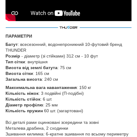
ПАРАМЕТРИ
Батут
: всесезонний, водонепроникний 10-футовий бренд
THUNDER
Розмір
- діаметр (зі стійками) 312 см - 10 фут
Тип сітки
: внутрішня
Висота від землі батута
: 75 см
Висота сітки
: 165 см
Загальна висота
: 240 см
Максимальна вага навантаження
: 150 кг
Кількість ніжок
: 3 подвійні (П-подібні)
Кількість стійок
: 6 шт.
Діаметр профілю
: 25 мм
Кількість пружин
60 шт. (загартовані)
Всі деталі рами оцинковані зсередини та зовні
Металева драбина, 2 сходинки
Зшивання килимка: 6-кратне зшивання по всьому периметру