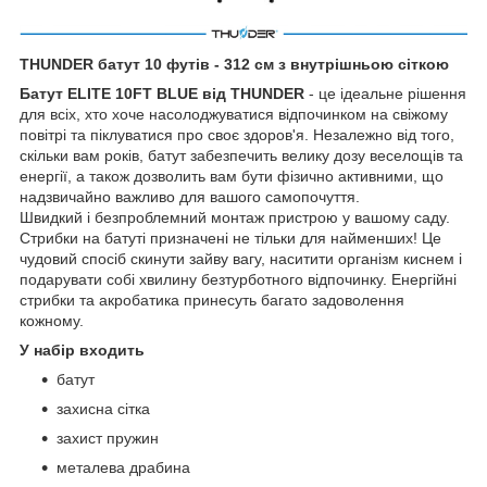
THUNDER батут 10 футів - 312 см з внутрішньою сіткою
Батут ELITE 10FT BLUE від THUNDER
- це ідеальне рішення
для всіх, хто хоче насолоджуватися відпочинком на свіжому
повітрі та піклуватися про своє здоров'я. Незалежно від того,
скільки вам років, батут забезпечить велику дозу веселощів та
енергії, а також дозволить вам бути фізично активними, що
надзвичайно важливо для вашого самопочуття.
Швидкий і безпроблемний монтаж пристрою у вашому саду.
Стрибки на батуті призначені не тільки для найменших! Це
чудовий спосіб скинути зайву вагу, наситити організм киснем і
подарувати собі хвилину безтурботного відпочинку. Енергійні
стрибки та акробатика принесуть багато задоволення
кожному.
У набір входить
батут
захисна сітка
захист пружин
металева драбина