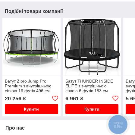
Подібні товари компанії
Батут Zipro Jump Pro
Батут THUNDER INSIDE
Бату
Premium з внутрішньою
ELITE з внутрішньою
внут
сіткою 16 футів 496 см
сіткою 6 футів 183 см
футі
чорно-зелений
чорний
20 256
6 961
5 6
₴
₴
Купити
Купити
Про нас