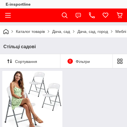
E-insportline
Каталог товарів
Дача, сад
Дача, сад, город
Меблі
Стільці садові
Сортування
0
Фільтри