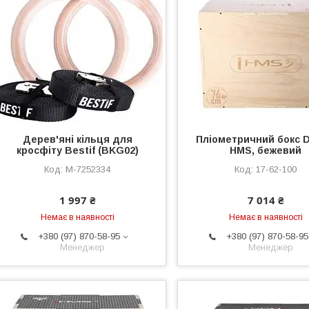
Дерев'яні кільця для
Пліометричний бокс 
кросфіту Bestif (BKG02)
HMS, бежевий
M-7252334
17-62-100
1 997 ₴
7 014 ₴
Немає в наявності
Немає в наявності
+380 (97) 870-58-95
+380 (97) 870-58-95
Менеджер
Менеджер