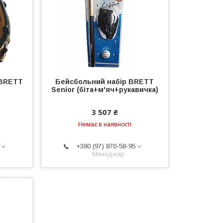
 BRETT
Бейсбольний набір BRETT
Senior (біта+м'яч+рукавичка)
3 507 ₴
Немає в наявності
+380 (97) 870-58-95
Менеджер