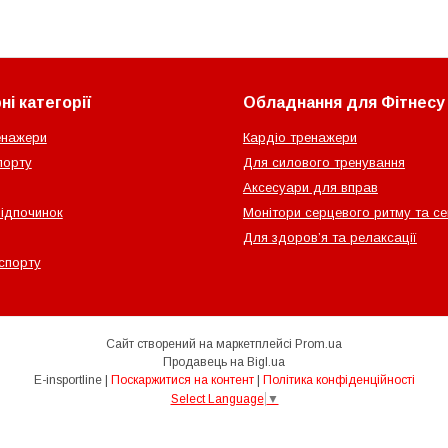
і категорії
Обладнання для Фітнесу
енажери
Кардіо тренажери
порту
Для силового тренування
Аксесуари для вправ
відпочинок
Монітори серцевого ритму та с
Для здоров’я та релаксації
спорту
Сайт створений на маркетплейсі
Prom.ua
Продавець на Bigl.ua
E-insportline |
Поскаржитися на контент
|
Політика конфіденційності
Select Language
▼