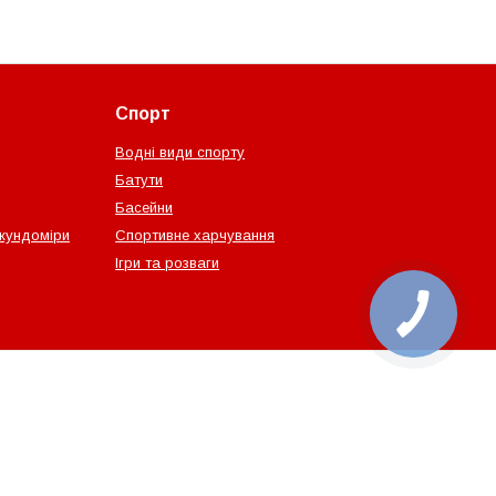
Спорт
Водні види спорту
Батути
Басейни
екундоміри
Спортивне харчування
Ігри та розваги