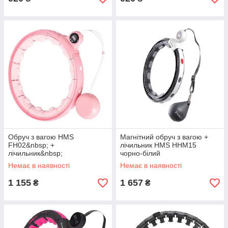
Обруч з вагою HMS
Магнітний обруч з вагою +
FH02&nbsp; +
лічильник HMS HHM15
лічильник&nbsp;
чорно-білий
Немає в наявності
Немає в наявності
1 155
1 657
₴
₴