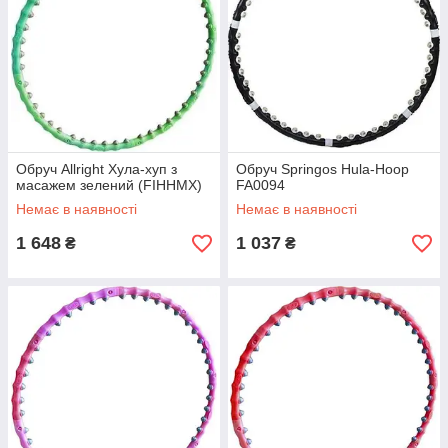
Обруч Allright Хула-хуп з
Обруч Springos Hula-Hoop
масажем зелений (FIHHMX)
FA0094
Немає в наявності
Немає в наявності
1 648
1 037
₴
₴