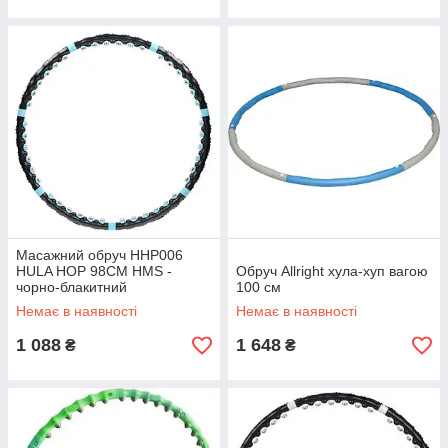
Масажний обруч HHP006
HULA HOP 98CM HMS -
Обруч Allright хула-хуп вагою
чорно-блакитний
100 см
Немає в наявності
Немає в наявності
1 088
1 648
₴
₴