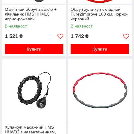
Магнітний обруч з вагою +
Обруч хула-хуп складний
лічильник HMS HHM16
Pure2Improve 100 cм, чорно-
чорно-рожевий
червоний
В наявності
В наявності
1 521
1 742
₴
₴
Купити
Купити
Хула-хуп масажний HMS
HHW02 з навантаженням,