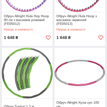
Обруч Allright Hula Hop Hoop
Обруч Allright Hula Hoop з
90 см з масажем рожевий
масажем червоний
(FE05012)
(FE05013)
Немає в наявності
Немає в наявності
1 648
1 648
₴
₴
Обруч Allright Хула-хуп 100
Обруч Tunturi 1,2 кг
см